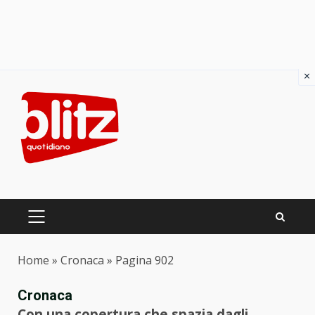
×
Skip
to
content
PRIMARY
MENU
Home
»
Cronaca
»
Pagina 902
Cronaca
Con una copertura che spazia dagli