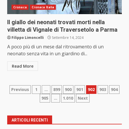
Cronaca
Cronaca Italia
Il giallo dei neonati trovati morti nella
villetta di Vignale di Traversetolo a Parma
Filippo Limoncelli
Settembre 14, 2024
A poco più di un mese dal ritrovamento di un
neonato senza vita in un giardino di...
Read More
Paginazione
Previous
1
…
899
900
901
902
903
904
905
…
1.010
Next
degli
articoli
ARTICOLI RECENTI