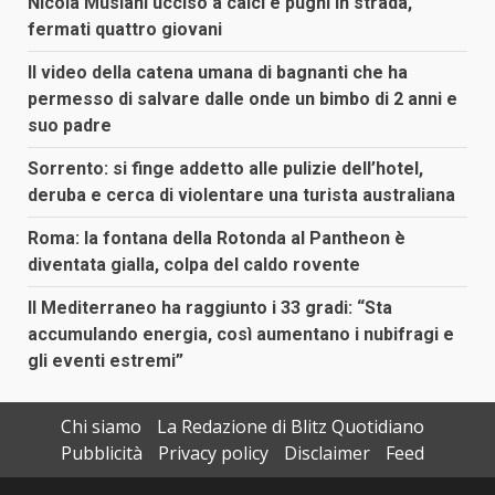
Nicola Musiani ucciso a calci e pugni in strada,
fermati quattro giovani
Il video della catena umana di bagnanti che ha
permesso di salvare dalle onde un bimbo di 2 anni e
suo padre
Sorrento: si finge addetto alle pulizie dell’hotel,
deruba e cerca di violentare una turista australiana
Roma: la fontana della Rotonda al Pantheon è
diventata gialla, colpa del caldo rovente
Il Mediterraneo ha raggiunto i 33 gradi: “Sta
accumulando energia, così aumentano i nubifragi e
gli eventi estremi”
Chi siamo
La Redazione di Blitz Quotidiano
Pubblicità
Privacy policy
Disclaimer
Feed