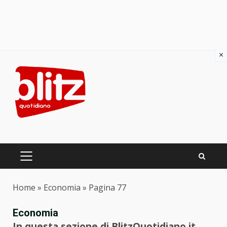
×
Skip
to
content
PRIMARY
MENU
Home
»
Economia
»
Pagina 77
Economia
In questa sezione di BlitzQuotidiano.it