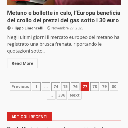
Metano e bollette in calo, l’Europa beneficia
del crollo dei prezzi del gas sotto i 30 euro
Filippo Limoncelli
Novembre 27, 2025
Negli ultimi giorni il mercato europeo del metano ha
registrato una brusca frenata, riportando le
quotazioni sotto...
Read More
Paginazione
Previous
1
…
74
75
76
77
78
79
80
…
336
Next
degli
articoli
ARTICOLI RECENTI