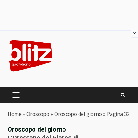
×
Skip
to
content
PRIMARY
MENU
Home
»
Oroscopo
»
Oroscopo del giorno
»
Pagina 32
Oroscopo del giorno
L’Oroscopo del Giorno di