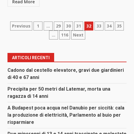
Read More
Paginazione
Previous
1
…
29
30
31
32
33
34
35
…
116
Next
degli
articoli
ARTICOLI RECENTI
Cadono dal cestello elevatore, gravi due giardinieri
di 40 e 67 anni
Precipita per 50 metri dal Latemar, morta una
ragazza di 14 anni
A Budapest poca acqua nel Danubio per siccità: cala
la produzione di elettricità, Parlamento al buio per
risparmiare
Due minorenni di 13 e 14 anni trascinate e molestate