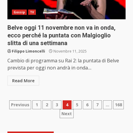
Gossip
TV
Belve oggi 11 novembre non va in onda,
ecco perché la puntata con Malgioglio
slitta di una settimana
Filippo Limoncelli
Novembre 11, 2025
Cambio di programma su Rai 2: la puntata di Belve
prevista per oggi non andrà in onda....
Read More
Paginazione
Previous
1
2
3
4
5
6
7
…
168
Next
degli
articoli