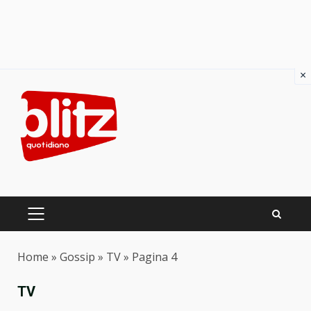
×
Skip
to
content
PRIMARY
MENU
Home
»
Gossip
»
TV
»
Pagina 4
TV