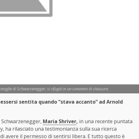
moglie di Schwarzenegger, si rifugiò in un convento di clausura
i essersi sentita quando “stava accanto” ad Arnold
ld Schwarzenegger,
Maria Shriver
,
in una recente puntata
 ha rilasciato una testimonianza sulla sua ricerca
di avere il permesso di sentirsi libera. E tutto questo è