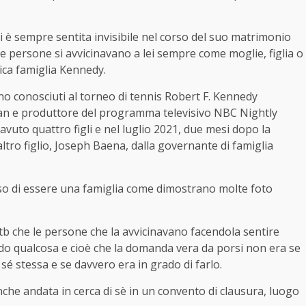
i è sempre sentita invisibile nel corso del suo matrimonio
le persone si avvicinavano a lei sempre come moglie, figlia o
ca famiglia Kennedy.
ono conosciuti al torneo di tennis Robert F. Kennedy
man e produttore del programma televisivo NBC Nightly
uto quattro figli e nel luglio 2021, due mesi dopo la
ltro figlio, Joseph Baena, dalla governante di famiglia
o di essere una famiglia come dimostrano molte foto
tb che le persone che la avvicinavano facendola sentire
o qualcosa e cioè che la domanda vera da porsi non era se
sé stessa e se davvero era in grado di farlo.
che andata in cerca di sè in un convento di clausura, luogo