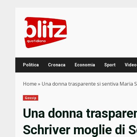
Skip
to
content
Politica
Cronaca
Economia
Sport
Video
Home
»
Una donna trasparente si sentiva Maria Sc
Gossip
Una donna trasparen
Schriver moglie di 