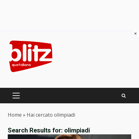
×
Skip
to
content
PRIMARY
MENU
Home
»
Hai cercato olimpiadi
Search Results for:
olimpiadi