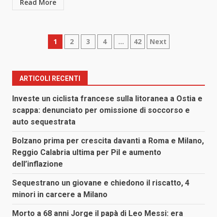
Read More
Paginazione
1
2
3
4
…
42
Next
degli
articoli
ARTICOLI RECENTI
Investe un ciclista francese sulla litoranea a Ostia e
scappa: denunciato per omissione di soccorso e
auto sequestrata
Bolzano prima per crescita davanti a Roma e Milano,
Reggio Calabria ultima per Pil e aumento
dell’inflazione
Sequestrano un giovane e chiedono il riscatto, 4
minori in carcere a Milano
Morto a 68 anni Jorge il papà di Leo Messi: era