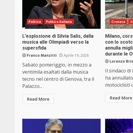
Politica
Politica Italiana
Cronaca
C
L’esplosione di Silvia Salis, dalla
Milano, cors
musica alle Olimpiadi verso la
con lo scotc
supersfida
annulla migli
durante le O
Franco Manzitti
Aprile 19, 2026
Lorenzo Brio
Sabato pomeriggio, in mezzo a
Il sindaco d
ventimila esaltati dalla musica
ha annullato 
tecno nel centro di Genova, tra il
motociclisti
Palazzo...
Read More
Read More