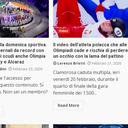
Video
lla domenica sportiva.
Il video dell’atleta polacca che alle
vernali da record con
Olimpiadi cade e rischia di perdere
li scudi anche Olimpia
un occhio con la lama del pattino
ey e Alcaraz
Lorenzo Briotti
Febbraio 21, 2026
dini
Febbraio 23, 2026
Clamorosa caduta multipla, ieri
e l'accesso per
venerdì 20 febbraio, durante il
 questo contenuto. Si
quarto di finale della gara
n. Non sei un membro?
femminile dei 1.500...
Read More