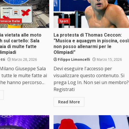
ronaca Italia
Sport
ia vietata alle moto
La protesta di Thomas Ceccon:
h sul cartello: Sala
“Musica e aquagym in piscina, così
aia di multe fatte
non posso allenarmi per le
limpiadi
Olimpiadi”
tti
Marzo 28, 2026
Filippo Limoncelli
Marzo 15, 2026
i Milano Giuseppe Sala
Devi eseguire l'accesso per
tutte le multe fatte ai
visualizzare questo contenuto. Si
 che hanno percorso...
prega Log In. Non sei un membro?
Registrati
Read More