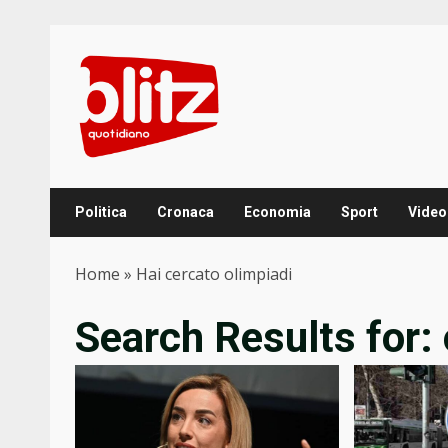
Skip
to
content
Politica
Cronaca
Economia
Sport
Video
Home
»
Hai cercato olimpiadi
Search Results for: