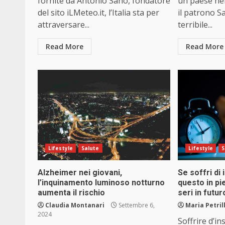
fornite da Antonio Sanò, fondatore
un paese nel
del sito iLMeteo.it, l’Italia sta per
il patrono 
attraversare...
terribile...
Read More
Read More
Lifestyle
Salute
Lifestyle
S
Alzheimer nei giovani,
Se soffri di
l’inquinamento luminoso notturno
questo in pi
aumenta il rischio
seri in futur
Claudia Montanari
Settembre 6,
Maria Petril
2024
Soffrire d’i