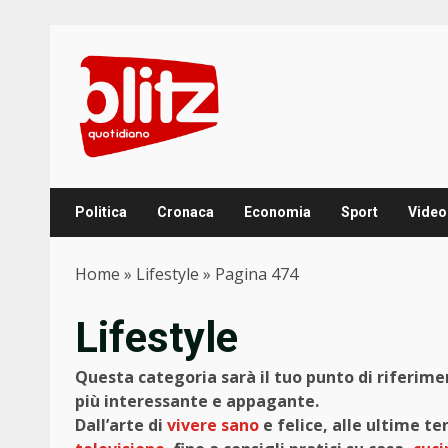
Skip
to
content
Politica
Cronaca
Economia
Sport
Video
Home
»
Lifestyle
»
Pagina 474
Lifestyle
Questa categoria sarà il tuo punto di riferime
più interessante e appagante.
Dall’arte di
vivere sano
e felice, alle ultime t