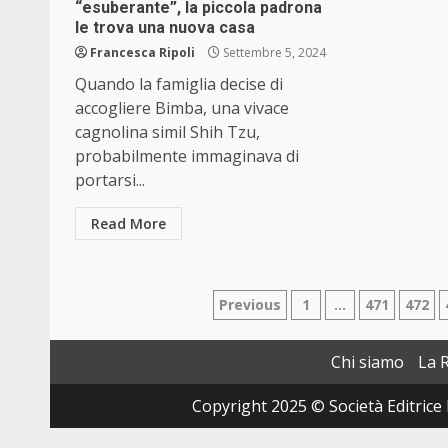
“esuberante”, la piccola padrona
le trova una nuova casa
Francesca Ripoli
Settembre 5, 2024
Quando la famiglia decise di
accogliere Bimba, una vivace
cagnolina simil Shih Tzu,
probabilmente immaginava di
portarsi...
Read More
Paginazione
Previous
1
…
471
472
degli
Chi siamo
La 
articoli
Copyright 2025 © Società Editrice 