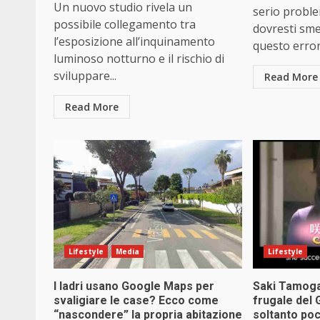
Un nuovo studio rivela un
serio probl
possibile collegamento tra
dovresti sm
l’esposizione all’inquinamento
questo errore
luminoso notturno e il rischio di
sviluppare...
Read More
Read More
Lifestyle
Media
Lifestyle
I ladri usano Google Maps per
Saki Tamoga
svaligiare le case? Ecco come
frugale del
“nascondere” la propria abitazione
soltanto poc