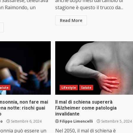
 Sassarese, celebrava
anche dopo mesi dal cambio di
San Raimondo, un
stagione è questo il trucco da...
Read More
alute
Lifestyle
Salute
 insonnia, non fare mai
Il mal di schiena supererà
ena notte: rischi guai
l’Alzheimer come patologia
o
invalidante
lo
Settembre 6, 2024
Filippo Limoncelli
Settembre 5, 2024
nsonnia può essere un
Nel 2050, il mal di schiena è