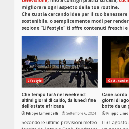
televisione
, fino a consigli pratici su casa,
cuci
migliorare ogni aspetto della tua routine.
Che tu stia cercando idee per il tuo benessere 
sostenibile, o semplicemente modi per rendere 
sezione “Lifestyle” ti offre contenuti freschi
Lifestyle
Gatti, cani e 
Che tempo farà nel weekend:
Cane sordo 
ultimi giorni di caldo, da lunedì fine
giorni di ag
dell’estate africana
botte da un 
Filippo Limoncelli
Settembre 6, 2024
Filippo Limo
Secondo le ultime previsioni meteo
Il 31 agosto