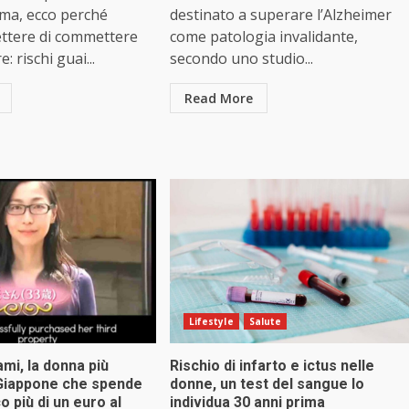
ema, ecco perché
destinato a superare l’Alzheimer
ettere di commettere
come patologia invalidante,
: rischi guai...
secondo uno studio...
Read More
Lifestyle
Salute
mi, la donna più
Rischio di infarto e ictus nelle
 Giappone che spende
donne, un test del sangue lo
o più di un euro al
individua 30 anni prima