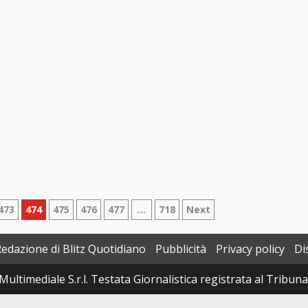
473
474
475
476
477
…
718
Next
Redazione di Blitz Quotidiano
Pubblicità
Privacy policy
Di
Multimediale S.r.l. Testata Giornalistica registrata al Tribun