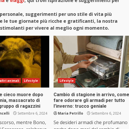
na
e
viaggi
, qui trovi ispirazione e suggerimenti per
personale, suggerimenti per uno stile di vita più
le tue giornate più ricche e gratificanti, la nostra
 e stimolanti per vivere al meglio ogni momento.
altri animali
Lifestyle
Lifestyle
e cieco muore dopo
Cambio di stagione in arrivo, com
onia, massacrato di
fare odorare gli armadi per tutto
gruppo di ragazzini
l’inverno: trucco geniale
ncelli
Settembre 6, 2024
Maria Petrillo
Settembre 6, 2024
 scorso, mentre Bono,
Se desideri armadi che profumano