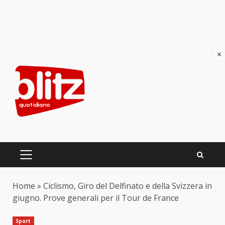
×
Skip
to
content
PRIMARY
MENU
Home
»
Ciclismo, Giro del Delfinato e della Svizzera in
giugno. Prove generali per il Tour de France
Sport