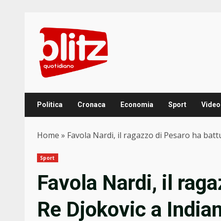
Skip
to
content
Politica
Cronaca
Economia
Sport
Video
Home
»
Favola Nardi, il ragazzo di Pesaro ha batt
Sport
Favola Nardi, il rag
Re Djokovic a India