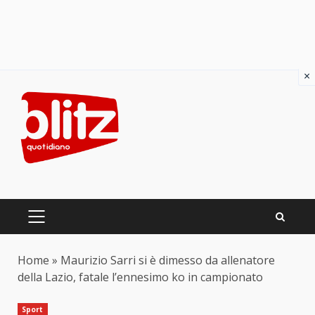
×
Skip
to
content
PRIMARY
MENU
Home
»
Maurizio Sarri si è dimesso da allenatore
della Lazio, fatale l’ennesimo ko in campionato
Sport