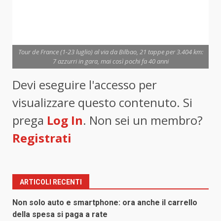
Tour de France (1-23 luglio) al via da Bilbao, 21 tappe per 3.404 km:
7 azzurri in gara, mai così pochi fa 40 anni
Devi eseguire l'accesso per
visualizzare questo contenuto. Si
prega
Log In
. Non sei un membro?
Registrati
ARTICOLI RECENTI
Non solo auto e smartphone: ora anche il carrello
della spesa si paga a rate