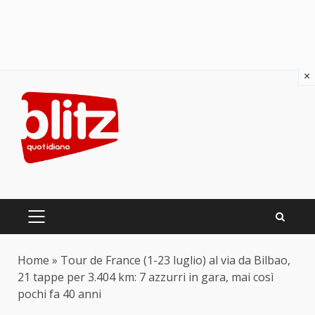
×
Skip
to
content
PRIMARY
MENU
Home
»
Tour de France (1-23 luglio) al via da Bilbao,
21 tappe per 3.404 km: 7 azzurri in gara, mai così
pochi fa 40 anni