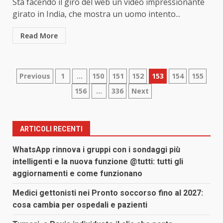
Sta facendo il giro del web un video impressionante
girato in India, che mostra un uomo intento...
Read More
Paginazione
Previous
1
…
150
151
152
153
154
155
156
…
336
Next
degli
articoli
ARTICOLI RECENTI
WhatsApp rinnova i gruppi con i sondaggi più
intelligenti e la nuova funzione @tutti: tutti gli
aggiornamenti e come funzionano
Medici gettonisti nei Pronto soccorso fino al 2027:
cosa cambia per ospedali e pazienti