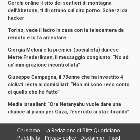
Cerchi online il sito dei sentieri di montagna
dell’Abetone, ti dirottano sul sito porno. Scherzi da
hacker
Torino, vede il ladro in casa con la telecamera da
remoto e lo fa arrestare
Giorgia Meloni e la premier (socialista) danese
Mette Frederiksen, il messaggio congiunto: “No ad
un’immigrazione incontrollata”
Giuseppe Campagna, il 73enne che ha investito 4
ciclisti resta ai domiciliari: “Non mi sono reso conto
di quello che ho fatto”
Media israeliani: “Ora Netanyahu vuole dare una
chance al piano per Gaza, l’esercito si sta ritirando”
Chi siamo
La Redazione di Blitz Quotidiano
Pubblicità
Privacy policy
Disclaimer
Feed