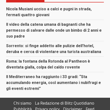
Nicola Musiani ucciso a calci e pugni in strada,
fermati quattro giovani
Il video della catena umana di bagnanti che ha
permesso di salvare dalle onde un bimbo di 2 anni e
suo padre
Sorrento: si finge addetto alle pulizie dell’hotel,
deruba e cerca di violentare una turista australiana
Roma: la fontana della Rotonda al Pantheon è
diventata gialla, colpa del caldo rovente
Il Mediterraneo ha raggiunto i 33 gradi: “Sta
accumulando energia, così aumentano i nubifragi e
gli eventi estremi”
Chi siamo
La Redazione di Blitz Quotidiano
Pubblicità
Privacy policy
Disclaimer
Feed