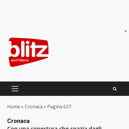
×
Skip
to
content
PRIMARY
MENU
Home
»
Cronaca
»
Pagina 627
Cronaca
Con una copertura che spazia dagli