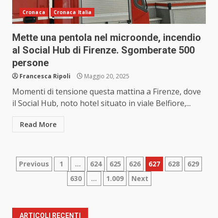
Cronaca
Cronaca Italia
Mette una pentola nel microonde, incendio
al Social Hub di Firenze. Sgomberate 500
persone
Francesca Ripoli
Maggio 20, 2025
Momenti di tensione questa mattina a Firenze, dove
il Social Hub, noto hotel situato in viale Belfiore,...
Read More
Paginazione
Previous
1
…
624
625
626
627
628
629
630
…
1.009
Next
degli
articoli
ARTICOLI RECENTI