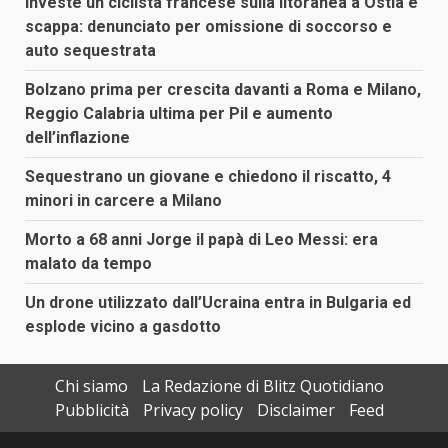
Investe un ciclista francese sulla litoranea a Ostia e
scappa: denunciato per omissione di soccorso e
auto sequestrata
Bolzano prima per crescita davanti a Roma e Milano,
Reggio Calabria ultima per Pil e aumento
dell’inflazione
Sequestrano un giovane e chiedono il riscatto, 4
minori in carcere a Milano
Morto a 68 anni Jorge il papà di Leo Messi: era
malato da tempo
Un drone utilizzato dall’Ucraina entra in Bulgaria ed
esplode vicino a gasdotto
Chi siamo
La Redazione di Blitz Quotidiano
Pubblicità
Privacy policy
Disclaimer
Feed