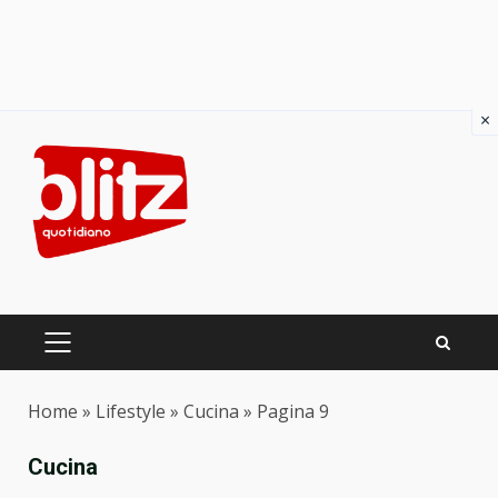
×
Skip
to
content
PRIMARY
MENU
Home
»
Lifestyle
»
Cucina
»
Pagina 9
Cucina