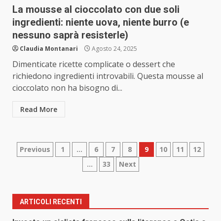
La mousse al cioccolato con due soli
ingredienti: niente uova, niente burro (e
nessuno saprà resisterle)
Claudia Montanari
Agosto 24, 2025
Dimenticate ricette complicate o dessert che
richiedono ingredienti introvabili. Questa mousse al
cioccolato non ha bisogno di...
Read More
Paginazione
Previous
1
…
6
7
8
9
10
11
12
…
33
Next
degli
articoli
ARTICOLI RECENTI