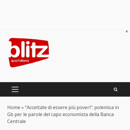
×
Skip
to
content
PRIMARY
MENU
Home
»
“Accettate di essere più poveri”: polemica in
Gb per le parole del capo economista della Banca
Centrale