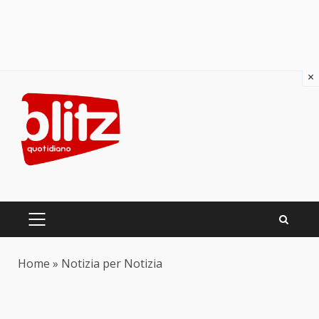
×
Skip
to
content
PRIMARY
MENU
Home
»
Notizia per Notizia