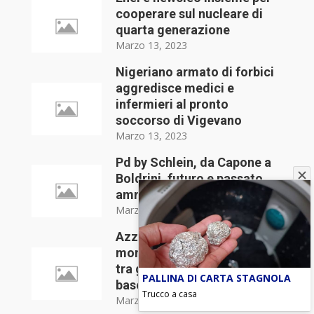
cooperare sul nucleare di
quarta generazione
Marzo 13, 2023
Nigeriano armato di forbici
aggredisce medici e
infermieri al pronto
soccorso di Vigevano
Marzo 13, 2023
Pd by Schlein, da Capone a
Boldrini, futuro e passato
ammucchiati
Marzo 13, 2023
Azzurri protagonisti nel
mondo, pioggia di imprese
tra ginnastica, biathlon e
PALLINA DI CARTA STAGNOLA
baseball
Trucco a casa
Marzo 13, 2023