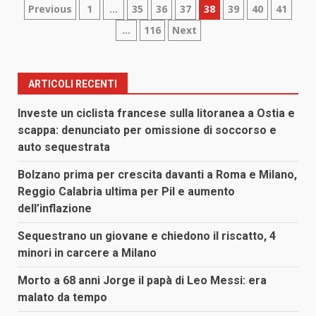
Paginazione
Previous
1
…
35
36
37
38
39
40
41
…
116
Next
degli
articoli
ARTICOLI RECENTI
Investe un ciclista francese sulla litoranea a Ostia e
scappa: denunciato per omissione di soccorso e
auto sequestrata
Bolzano prima per crescita davanti a Roma e Milano,
Reggio Calabria ultima per Pil e aumento
dell’inflazione
Sequestrano un giovane e chiedono il riscatto, 4
minori in carcere a Milano
Morto a 68 anni Jorge il papà di Leo Messi: era
malato da tempo