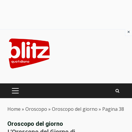
×
Skip
to
content
PRIMARY
MENU
Home
»
Oroscopo
»
Oroscopo del giorno
»
Pagina 38
Oroscopo del giorno
L’Oroscopo del Giorno di