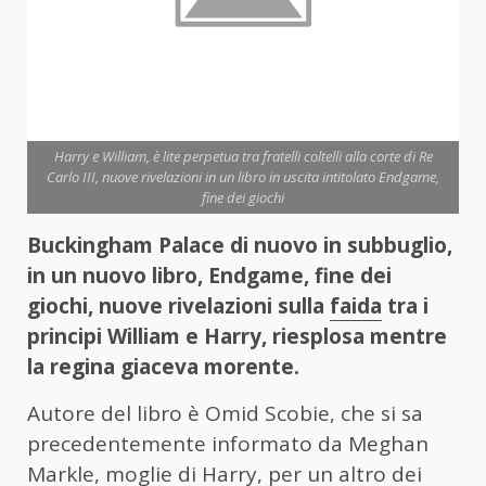
Harry e William, è lite perpetua tra fratelli coltelli alla corte di Re
Carlo III, nuove rivelazioni in un libro in uscita intitolato Endgame,
fine dei giochi
Buckingham Palace di nuovo in subbuglio,
in un nuovo libro, Endgame, fine dei
giochi, nuove rivelazioni sulla
faida
tra i
principi William e Harry, riesplosa mentre
la regina giaceva morente.
Autore del libro è Omid Scobie, che si sa
precedentemente informato da Meghan
Markle, moglie di Harry, per un altro dei