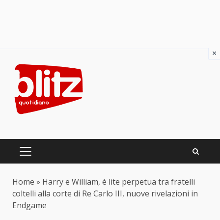
×
Skip
to
content
PRIMARY
MENU
Home
»
Harry e William, è lite perpetua tra fratelli
coltelli alla corte di Re Carlo III, nuove rivelazioni in
Endgame