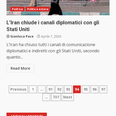
Politica
Politica estera
L’Iran chiude i canali diplomatici con gli
Stati Uniti
Gianluca Pace
Aprile 7, 2026
L’Iran ha chiuso tutti i canali di comunicazione
diplomatici e indiretti con gli Stati Uniti, secondo
quanto...
Read More
Paginazione
Previous
1
…
91
92
93
94
95
96
97
…
737
Next
degli
articoli