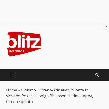
×
Skip
to
content
PRIMARY
MENU
Home
»
Ciclismo, Tirreno-Adriatico, trionfa lo
sloveno Roglic, al belga Philipsen l’ultima tappa,
Ciccone quinto