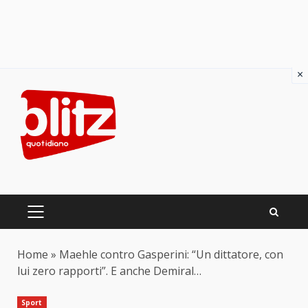
×
Skip
to
content
PRIMARY
MENU
Home
»
Maehle contro Gasperini: “Un dittatore, con
lui zero rapporti”. E anche Demiral…
Sport