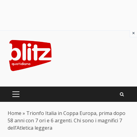
×
Skip
to
content
PRIMARY
MENU
Home
»
Trionfo Italia in Coppa Europa, prima dopo
58 anni con 7 ori e 6 argenti. Chi sono i magnifici 7
dell’Atletica leggera