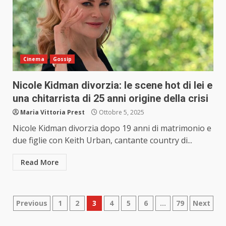
Cinema
Gossip
Nicole Kidman divorzia: le scene hot di lei e
una chitarrista di 25 anni origine della crisi
Maria Vittoria Prest
Ottobre 5, 2025
Nicole Kidman divorzia dopo 19 anni di matrimonio e
due figlie con Keith Urban, cantante country di...
Read More
Paginazione
Previous
1
2
3
4
5
6
…
79
Next
degli