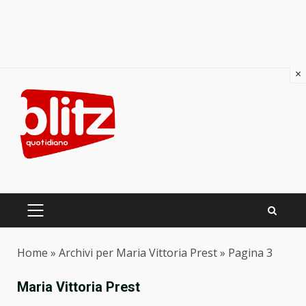
×
Skip
to
content
PRIMARY
MENU
Home
»
Archivi per Maria Vittoria Prest
»
Pagina 3
Maria Vittoria Prest