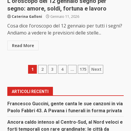
L’oroscopo del 12 gennaio segno per
segno: amore, soldi, fortuna e lavoro
Caterina Galloni
Gennaio 11, 2026
Cosa dice l’oroscopo del 12 gennaio per tutti i segni?
Andiamo a vedere le previsioni delle stelle...
Read More
Paginazione
1
2
3
4
…
175
Next
degli
articoli
ARTICOLI RECENTI
Francesco Guccini, gente canta le sue canzoni in via
Paolo Fabbri 43. A Pavana i funerali in forma privata
Ancora caldo intenso al Centro-Sud, al Nord veloci e
forti temporali con rare grandinate: le città da