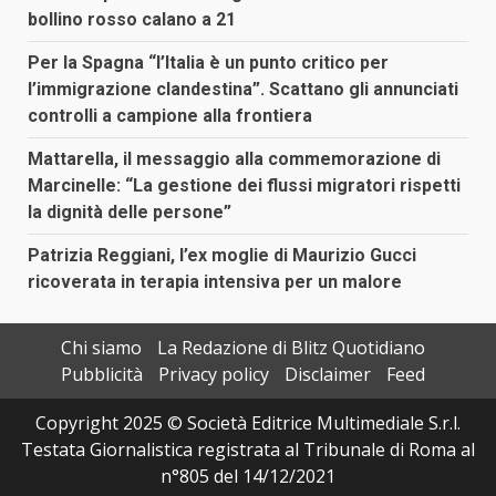
bollino rosso calano a 21
Per la Spagna “l’Italia è un punto critico per
l’immigrazione clandestina”. Scattano gli annunciati
controlli a campione alla frontiera
Mattarella, il messaggio alla commemorazione di
Marcinelle: “La gestione dei flussi migratori rispetti
la dignità delle persone”
Patrizia Reggiani, l’ex moglie di Maurizio Gucci
ricoverata in terapia intensiva per un malore
Chi siamo
La Redazione di Blitz Quotidiano
Pubblicità
Privacy policy
Disclaimer
Feed
Copyright 2025 © Società Editrice Multimediale S.r.l.
Testata Giornalistica registrata al Tribunale di Roma al
n°805 del 14/12/2021