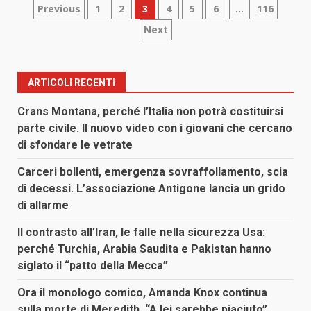
Paginazione
Previous
1
2
3
4
5
6
…
116
Next
degli
articoli
ARTICOLI RECENTI
Crans Montana, perché l’Italia non potrà costituirsi
parte civile. Il nuovo video con i giovani che cercano
di sfondare le vetrate
Carceri bollenti, emergenza sovraffollamento, scia
di decessi. L’associazione Antigone lancia un grido
di allarme
Il contrasto all’Iran, le falle nella sicurezza Usa:
perché Turchia, Arabia Saudita e Pakistan hanno
siglato il “patto della Mecca”
Ora il monologo comico, Amanda Knox continua
sulla morte di Meredith. “A lei sarebbe piaciuto”.