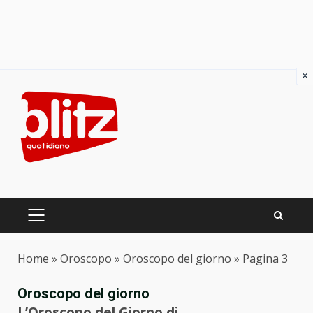
×
Skip
to
content
PRIMARY
MENU
Home
»
Oroscopo
»
Oroscopo del giorno
»
Pagina 3
Oroscopo del giorno
L’Oroscopo del Giorno di