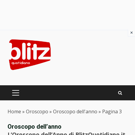
×
Skip
to
content
PRIMARY
MENU
Home
»
Oroscopo
»
Oroscopo dell'anno
»
Pagina 3
Oroscopo dell’anno
L’Oroscopo dell’Anno di BlitzQuotidiano.it