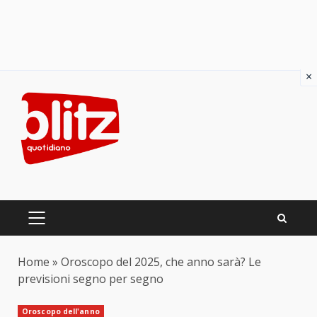
×
Skip
to
content
PRIMARY
MENU
Home
»
Oroscopo del 2025, che anno sarà? Le
previsioni segno per segno
Oroscopo dell'anno