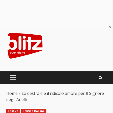
×
Skip
to
content
PRIMARY
MENU
Home
»
La destra e e il ridicolo amore per Il Signore
degli Anelli
Politica
Politica Italiana