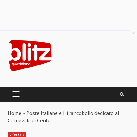
×
Skip
to
content
PRIMARY
MENU
Home
»
Poste Italiane e il francobollo dedicato al
Carnevale di Cento
Lifestyle