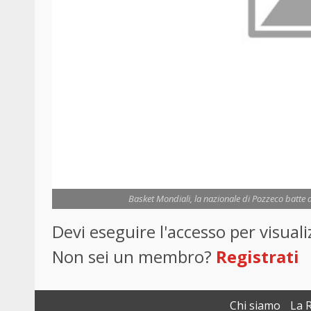
Basket Mondiali, la nazionale di Pozzeco batte a 
Devi eseguire l'accesso per visua
Non sei un membro?
Registrati
Chi siamo
La 