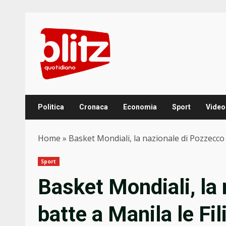
Skip
to
content
Politica
Cronaca
Economia
Sport
Video
Home
»
Basket Mondiali, la nazionale di Pozzecco b
Sport
Basket Mondiali, la
batte a Manila le Fi