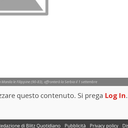
Manila le Filippine (90-83), affronterà la Serbia il 1 settembre
lizzare questo contenuto. Si prega
Log In
.
Redazione di Blitz Quotidiano
Pubblicità
Privacy policy
Di