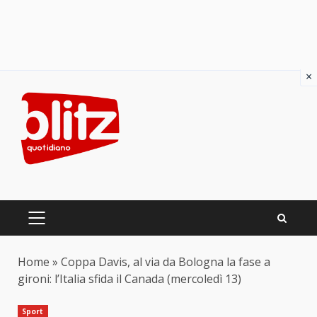
×
Skip
to
content
PRIMARY
MENU
Home
»
Coppa Davis, al via da Bologna la fase a
gironi: l’Italia sfida il Canada (mercoledì 13)
Sport