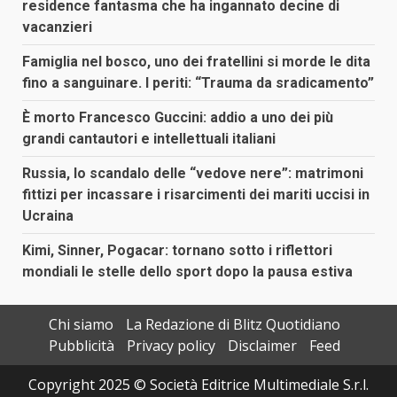
residence fantasma che ha ingannato decine di
vacanzieri
Famiglia nel bosco, uno dei fratellini si morde le dita
fino a sanguinare. I periti: “Trauma da sradicamento”
È morto Francesco Guccini: addio a uno dei più
grandi cantautori e intellettuali italiani
Russia, lo scandalo delle “vedove nere”: matrimoni
fittizi per incassare i risarcimenti dei mariti uccisi in
Ucraina
Kimi, Sinner, Pogacar: tornano sotto i riflettori
mondiali le stelle dello sport dopo la pausa estiva
Chi siamo
La Redazione di Blitz Quotidiano
Pubblicità
Privacy policy
Disclaimer
Feed
Copyright 2025 © Società Editrice Multimediale S.r.l.