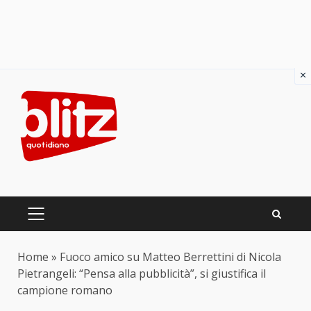
×
Skip
to
content
PRIMARY
MENU
Home
»
Fuoco amico su Matteo Berrettini di Nicola
Pietrangeli: “Pensa alla pubblicità”, si giustifica il
campione romano