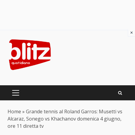
×
Skip
to
content
PRIMARY
MENU
Home
»
Grande tennis al Roland Garros: Musetti vs
Alcaraz, Sonego vs Khachanov domenica 4 giugno,
ore 11 diretta tv