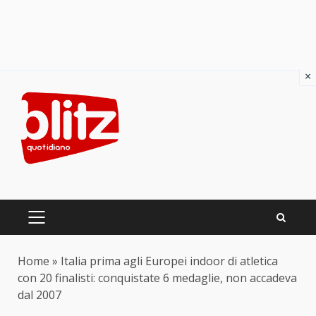
×
Skip
to
content
PRIMARY
MENU
Home
»
Italia prima agli Europei indoor di atletica
con 20 finalisti: conquistate 6 medaglie, non accadeva
dal 2007