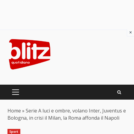
×
Skip
to
content
PRIMARY
MENU
Home
»
Serie A luci e ombre, volano Inter, Juventus e
Bologna, in crisi il Milan, la Roma affonda il Napoli
Sport