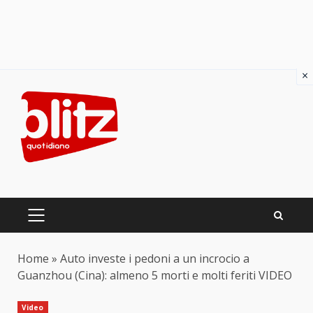
×
Skip
to
content
PRIMARY
MENU
Home
»
Auto investe i pedoni a un incrocio a
Guanzhou (Cina): almeno 5 morti e molti feriti VIDEO
Video