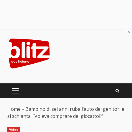
×
Skip
to
content
PRIMARY
MENU
Home
»
Bambino di sei anni ruba l’auto dei genitori e
si schianta: “Voleva comprare dei giocattoli”
Video