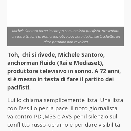
Michele Santoro torna in campo con una lista pacifista, presentata
al teatro Ghione di Roma. iniziativa bocciata da Achille Occhetto: un
altro partitino non ci voleva
Toh, chi si rivede, Michele Santoro,
anchorman
fluido (Rai e Mediaset),
produttore televisivo in sonno. A 72 anni,
si è messo in testa di fare il partito dei
pacifisti.
Lui lo chiama semplicemente lista. Una lista
con l’assillo per la pace. Il noto giornalista
va contro PD ,M5S e AVS per il silenzio sul
conflitto russo-ucraino e per dare visibilità