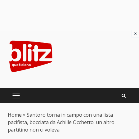
×
Skip
to
content
PRIMARY
MENU
Home
»
Santoro torna in campo con una lista
pacifista, bocciata da Achille Occhetto: un altro
partitino non ci voleva