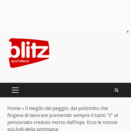
×
Skip
to
content
PRIMARY
MENU
Home
»
Il meglio del peggio, dal poliziotto che
fingeva di lavorare premendo sempre il tasto “z” al
pensionato creduto morto dall’Inps. Ecco le notizie
più folli della settimana