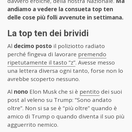
davvero eroiche, della nostra Nazionale.
Ma
andiamo a vedere la consueta top ten
delle cose più folli avvenute in settimana.
La top ten dei brividi
Al
decimo posto
il poliziotto radiato
perché fingeva di lavorare
premendo
ripetutamente il tasto “z”
. Avesse messo
una lettera diversa ogni tanto, forse non lo
avrebbe scoperto nessuno.
Al
nono
Elon Musk che si è
pentito
dei suoi
post al veleno su Trump: “Sono andato
oltre”. Non si sa se è “più oltre” quando è
amico di Trump o quando diventa il suo più
agguerrito nemico.