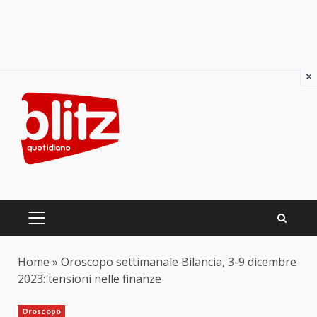
×
Skip
to
content
PRIMARY
MENU
Home
»
Oroscopo settimanale Bilancia, 3-9 dicembre
2023: tensioni nelle finanze
Oroscopo