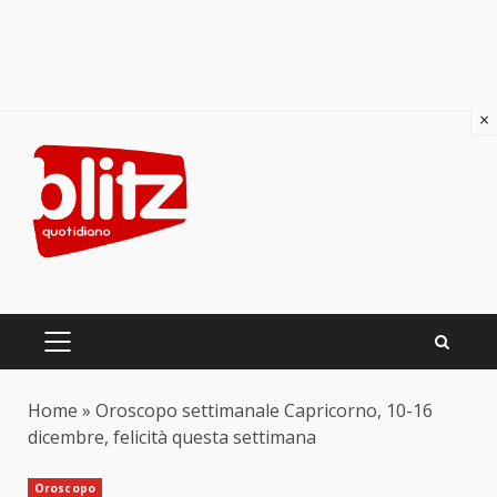
×
Skip
to
content
PRIMARY
MENU
Home
»
Oroscopo settimanale Capricorno, 10-16
dicembre, felicità questa settimana
Oroscopo