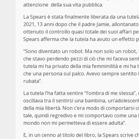
attenzione della sua vita pubblica.
La Spears è stata finalmente liberata da una tutel
2021, 13 anni dopo che il padre Jamie, allontanat
ottenuto il controllo quasi totale dei suoi affari pe
Spears afferma che la tutela ha avuto un effetto p
“Sono diventato un robot. Ma non solo un robot, u
che stavo perdendo pezzi di ciò che mi faceva senti
tutela mi ha privato della mia femminilità e mi h
che una persona sul palco. Avevo sempre sentito 
rubata”.
La tutela l’ha fatta sentire “l’ombra di me stessa”, 
oscillava tra il sentirsi una bambina, un’adolesce
della mia libertà. Non c’era modo di comportarsi
tale, quindi regredivo e mi comportavo come una b
mondo non mi permetteva di essere adulta”.
E, in un cenno al titolo del libro, la Spears scrive