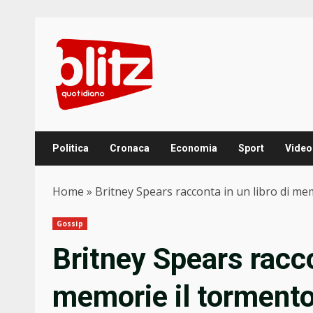
Skip
to
content
Politica
Cronaca
Economia
Sport
Video
Home
»
Britney Spears racconta in un libro di mem
Gossip
Britney Spears racco
memorie il tormento 