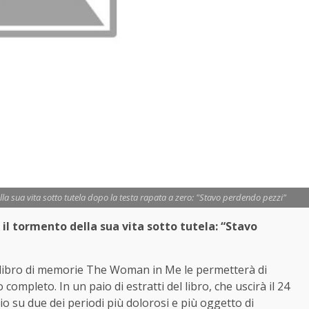
lla sua vita sotto tutela dopo la testa rapata a zero: "Stavo perdendo pezzi"
il tormento della sua vita sotto tutela: “Stavo
 libro di memorie The Woman in Me le permetterà di
completo. In un paio di estratti del libro, che uscirà il 24
rio su due dei periodi più dolorosi e più oggetto di