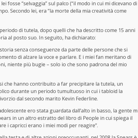
i fosse “selvaggia” sul palco (“il modo in cui mi dicevano di
mpo. Secondo lei, era “la morte della mia creatività come
 periodo di tutela, dopo quelli che ha descritto come 15 anni
ria al posto suo. In seguito, ha dichiarato:
a storia senza conseguenze da parte delle persone che si
omento di alzare la voce e parlare. E i miei fan meritano di
oni, niente più bugie – solo io che sono padrona del mio
i che hanno contribuito a far precipitare la tutela, un
bblico durante un periodo tumultuoso in cui i tabloid la
orzio dal secondo marito Kevin Federline.
adolescente ero stata guardata dall’alto in basso, la gente m
rs in un altro estratto del libro di People in cui spiega il
re i capricci erano i miei modi per reagire”.
della testa e di altre azioni preoccupanti, nel 2008 la Spears è