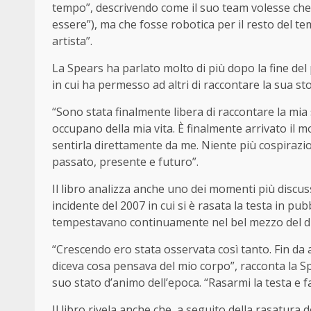
tempo”, descrivendo come il suo team volesse che le
essere”), ma che fosse robotica per il resto del te
artista”.
La Spears ha parlato molto di più dopo la fine del
in cui ha permesso ad altri di raccontare la sua sto
“Sono stata finalmente libera di raccontare la mi
occupano della mia vita. È finalmente arrivato il m
sentirla direttamente da me. Niente più cospirazi
passato, presente e futuro”.
Il libro analizza anche uno dei momenti più discuss
incidente del 2007 in cui si è rasata la testa in pu
tempestavano continuamente nel bel mezzo del div
“Crescendo ero stata osservata così tanto. Fin da 
diceva cosa pensava del mio corpo”, racconta la Spea
suo stato d’animo dell’epoca. “Rasarmi la testa e fa
Il libro rivela anche che, a seguito della rasatura 