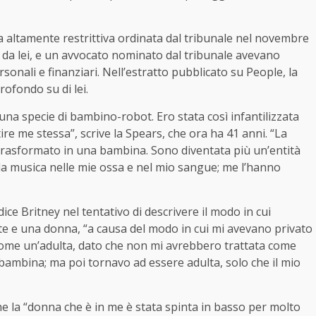
a altamente restrittiva ordinata dal tribunale nel novembre
o da lei, e un avvocato nominato dal tribunale avevano
rsonali e finanziari. Nell’estratto pubblicato su People, la
rofondo su di lei.
na specie di bambino-robot. Ero stata così infantilizzata
re me stessa”, scrive la Spears, che ora ha 41 anni. “La
a trasformato in una bambina. Sono diventata più un’entità
la musica nelle mie ossa e nel mio sangue; me l’hanno
dice Britney nel tentativo di descrivere il modo in cui
nte e una donna, “a causa del modo in cui mi avevano privato
 come un’adulta, dato che non mi avrebbero trattata come
ambina; ma poi tornavo ad essere adulta, solo che il mio
 che la “donna che è in me è stata spinta in basso per molto