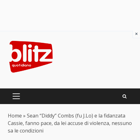
×
Skip
to
content
PRIMARY
MENU
Home
»
Sean “Diddy” Combs (fu J.Lo) e la fidanzata
Cassie, fanno pace, da lei accuse di violenza, nessuno
sa le condizioni