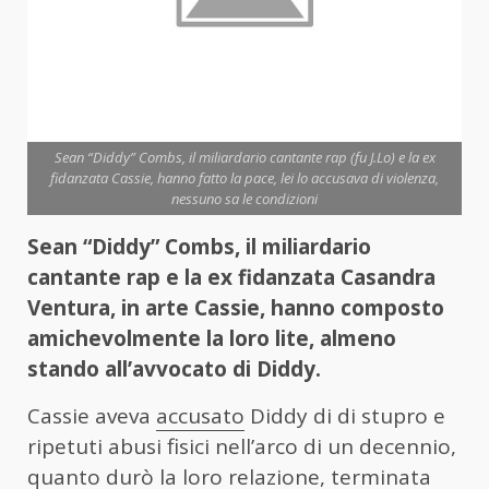
Sean “Diddy” Combs, il miliardario cantante rap (fu J.Lo) e la ex
fidanzata Cassie, hanno fatto la pace, lei lo accusava di violenza,
nessuno sa le condizioni
Sean “Diddy” Combs, il miliardario
cantante rap e la ex fidanzata Casandra
Ventura, in arte Cassie, hanno composto
amichevolmente la loro lite, almeno
stando all’avvocato di Diddy.
Cassie aveva
accusato
Diddy di di stupro e
ripetuti abusi fisici nell’arco di un decennio,
quanto durò la loro relazione, terminata