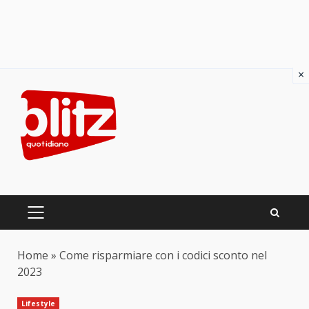
×
Skip
to
content
PRIMARY
MENU
Home
»
Come risparmiare con i codici sconto nel
2023
Lifestyle