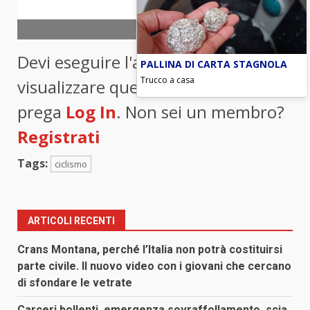
foto ANSA
Devi eseguire l'accesso per
PALLINA DI CARTA STAGNOLA
Trucco a casa
visualizzare questo contenuto. Si
prega
Log In
. Non sei un membro?
Registrati
Tags:
ciclismo
ARTICOLI RECENTI
Crans Montana, perché l’Italia non potrà costituirsi
parte civile. Il nuovo video con i giovani che cercano
di sfondare le vetrate
Carceri bollenti, emergenza sovraffollamento, scia