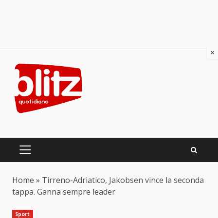
×
Skip
to
content
PRIMARY
MENU
Home
»
Tirreno-Adriatico, Jakobsen vince la seconda
tappa. Ganna sempre leader
Sport