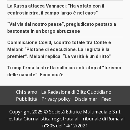
La Russa attacca Vannacci: “Ha votato con il
centrosinistra, il campo largo è nel caos”
“Vai via dal nostro paese”, pregiudicato pestato a
bastonate in un borgo abruzzese
Commissione Covid, scontro totale tra Conte e
Meloni: “Plotone di esecuzione. La regista è la
premier”. Meloni replica: “La verità è un diritto”
Trump firma la stretta sullo ius soli: stop al “turismo
delle nascite”. Ecco cos’è
Chi siamo
La Redazione di Blitz Quotidiano
Pubblicità
Privacy policy
Disclaimer
Feed
Copyright 2025 © Società Editrice Multimediale S.r.l.
Testata Giornalistica registrata al Tribunale di Roma al
n°805 del 14/12/2021