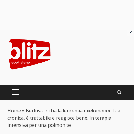
×
Skip
to
content
PRIMARY
MENU
Home
»
Berlusconi ha la leucemia mielomonocitica
cronica, è trattabile e reagisce bene. In terapia
intensiva per una polmonite