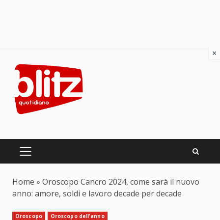
×
Skip
to
content
PRIMARY
MENU
Home
»
Oroscopo Cancro 2024, come sarà il nuovo
anno: amore, soldi e lavoro decade per decade
Oroscopo
Oroscopo dell'anno