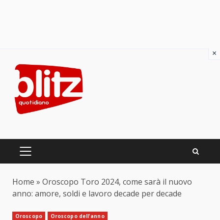
×
Skip
to
content
PRIMARY
MENU
Home
»
Oroscopo Toro 2024, come sarà il nuovo
anno: amore, soldi e lavoro decade per decade
Oroscopo
Oroscopo dell'anno