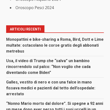
Oroscopo Pesci 2024
ARTICOLI RECENTI
Monopattini e bike-sharing a Roma, Bird, Dott e Lime
multate: ostacolano le corse gratis degli abbonati
metrebus
Usa, il video di Trump che “salva” un bambino
rincorrendolo sul palco: “Non voglio che cada
diventando come Biden”
Galles, vestito di nero e con una falce in mano
fissava medici e pazienti dal tetto dell’ospedale:
arrestato
“Nonno Mario morto dal dolore”. Si spegne a 92 anni
un mese dopo aver perso tutti i suoi uccelli in un